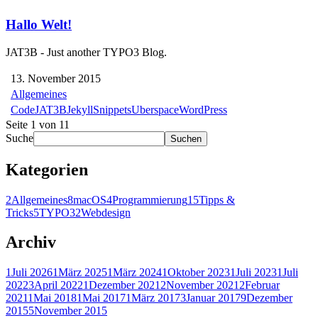
Hallo Welt!
JAT3B - Just another TYPO3 Blog.
13. November 2015
Allgemeines
Code
JAT3B
Jekyll
Snippets
Uberspace
WordPress
Seite 1 von 1
1
Suche
Suchen
Kategorien
2
Allgemeines
8
macOS
4
Programmierung
15
Tipps &
Tricks
5
TYPO3
2
Webdesign
Archiv
1
Juli 2026
1
März 2025
1
März 2024
1
Oktober 2023
1
Juli 2023
1
Juli
2022
3
April 2022
1
Dezember 2021
2
November 2021
2
Februar
2021
1
Mai 2018
1
Mai 2017
1
März 2017
3
Januar 2017
9
Dezember
2015
5
November 2015