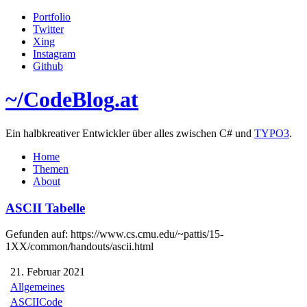
Portfolio
Twitter
Xing
Instagram
Github
~/
CodeBlog
.at
Ein halbkreativer Entwickler über alles zwischen C# und
TYPO3
.
Home
Themen
About
ASCII Tabelle
Gefunden auf: https://www.cs.cmu.edu/~pattis/15-
1XX/common/handouts/ascii.html
21. Februar 2021
Allgemeines
ASCII
Code