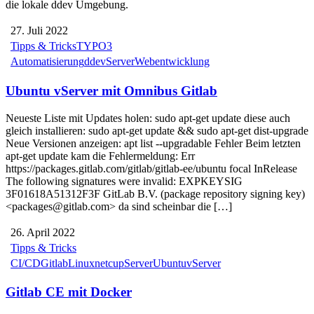
die lokale ddev Umgebung.
27. Juli 2022
Tipps & Tricks
TYPO3
Automatisierung
ddev
Server
Webentwicklung
Ubuntu vServer mit Omnibus Gitlab
Neueste Liste mit Updates holen: sudo apt-get update diese auch
gleich installieren: sudo apt-get update && sudo apt-get dist-upgrade
Neue Versionen anzeigen: apt list --upgradable Fehler Beim letzten
apt-get update kam die Fehlermeldung: Err
https://packages.gitlab.com/gitlab/gitlab-ee/ubuntu focal InRelease
The following signatures were invalid: EXPKEYSIG
3F01618A51312F3F GitLab B.V. (package repository signing key)
<packages@gitlab.com> da sind scheinbar die […]
26. April 2022
Tipps & Tricks
CI/CD
Gitlab
Linux
netcup
Server
Ubuntu
vServer
Gitlab CE mit Docker