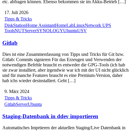
etc. abfragen können. Ebenso bekommen sie im Akku-Betrieb […]
17. Juli 2026
Tipps & Tricks
DiskStation
Home Assistant
HomeLab
Linux
Network UPS
Tools
NUT
Server
SYNOLOGY
Ubuntu
USV
Gitlab
Dies ist eine Zusammenfassung von Tipps und Tricks für Git bzw.
Gitlab: Commits signieren Für das Erzeugen und Verwenden der
notwendigen Befehle braucht es entweder die GPG-Tools (ich hab
sie zwar installiert, aber irgendwie war ich mit der UI nicht glücklich
und für manche Features braucht es eine Premium-Version, daher
hab ichs wieder desinstalliert. Geht […]
9. März 2024
Tipps & Tricks
Gitlab
Server
Ubuntu
Staging-Datenbank in ddev importieren
Automatisches Imprtieren der aktuellen Staging/Live Datenbank in