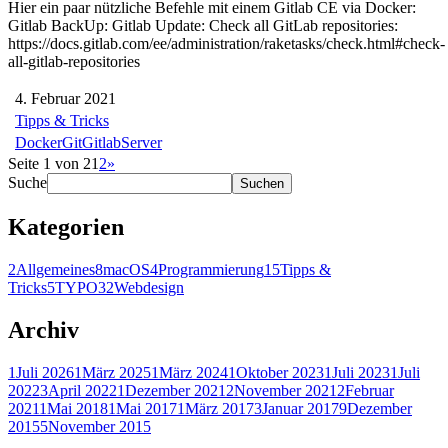
Hier ein paar nützliche Befehle mit einem Gitlab CE via Docker:
Gitlab BackUp: Gitlab Update: Check all GitLab repositories:
https://docs.gitlab.com/ee/administration/raketasks/check.html#check-
all-gitlab-repositories
4. Februar 2021
Tipps & Tricks
Docker
Git
Gitlab
Server
Seite 1 von 2
1
2
»
Suche
Suchen
Kategorien
2
Allgemeines
8
macOS
4
Programmierung
15
Tipps &
Tricks
5
TYPO3
2
Webdesign
Archiv
1
Juli 2026
1
März 2025
1
März 2024
1
Oktober 2023
1
Juli 2023
1
Juli
2022
3
April 2022
1
Dezember 2021
2
November 2021
2
Februar
2021
1
Mai 2018
1
Mai 2017
1
März 2017
3
Januar 2017
9
Dezember
2015
5
November 2015