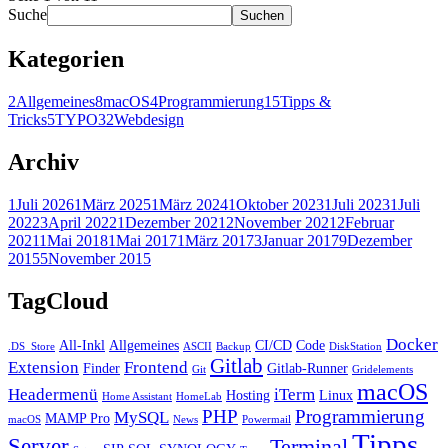
Suche
Suchen
Kategorien
2
Allgemeines
8
macOS
4
Programmierung
15
Tipps &
Tricks
5
TYPO3
2
Webdesign
Archiv
1
Juli 2026
1
März 2025
1
März 2024
1
Oktober 2023
1
Juli 2023
1
Juli
2022
3
April 2022
1
Dezember 2021
2
November 2021
2
Februar
2021
1
Mai 2018
1
Mai 2017
1
März 2017
3
Januar 2017
9
Dezember
2015
5
November 2015
TagCloud
Docker
All-Inkl
Allgemeines
CI/CD
Code
.DS_Store
ASCII
Backup
DiskStation
Gitlab
Extension
Frontend
Finder
Gitlab-Runner
Git
Gridelements
macOS
Headermenü
iTerm
Hosting
Linux
Home Assistant
HomeLab
PHP
Programmierung
MySQL
MAMP Pro
macOS
News
Powermail
Tipps
Server
Terminal