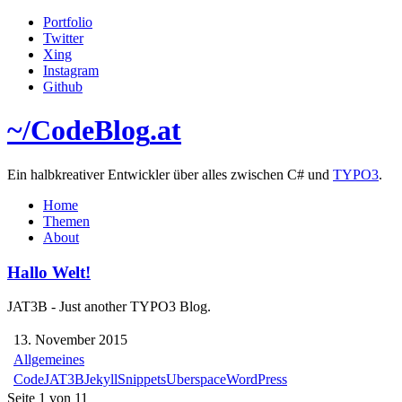
Portfolio
Twitter
Xing
Instagram
Github
~/
CodeBlog
.at
Ein halbkreativer Entwickler über alles zwischen C# und
TYPO3
.
Home
Themen
About
Hallo Welt!
JAT3B - Just another TYPO3 Blog.
13. November 2015
Allgemeines
Code
JAT3B
Jekyll
Snippets
Uberspace
WordPress
Seite 1 von 1
1