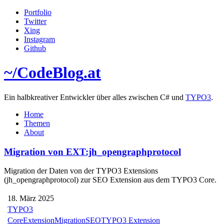
Portfolio
Twitter
Xing
Instagram
Github
~/
CodeBlog
.at
Ein halbkreativer Entwickler über alles zwischen C# und
TYPO3
.
Home
Themen
About
Migration von EXT:jh_opengraphprotocol
Migration der Daten von der TYPO3 Extensions
(jh_opengraphprotocol) zur SEO Extension aus dem TYPO3 Core.
18. März 2025
TYPO3
Core
Extension
Migration
SEO
TYPO3 Extension