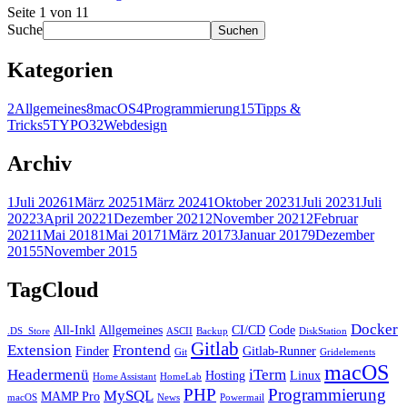
Seite 1 von 1
1
Suche
Suchen
Kategorien
2
Allgemeines
8
macOS
4
Programmierung
15
Tipps &
Tricks
5
TYPO3
2
Webdesign
Archiv
1
Juli 2026
1
März 2025
1
März 2024
1
Oktober 2023
1
Juli 2023
1
Juli
2022
3
April 2022
1
Dezember 2021
2
November 2021
2
Februar
2021
1
Mai 2018
1
Mai 2017
1
März 2017
3
Januar 2017
9
Dezember
2015
5
November 2015
TagCloud
Docker
All-Inkl
Allgemeines
CI/CD
Code
.DS_Store
ASCII
Backup
DiskStation
Gitlab
Extension
Frontend
Finder
Gitlab-Runner
Git
Gridelements
macOS
Headermenü
iTerm
Hosting
Linux
Home Assistant
HomeLab
PHP
Programmierung
MySQL
MAMP Pro
macOS
News
Powermail