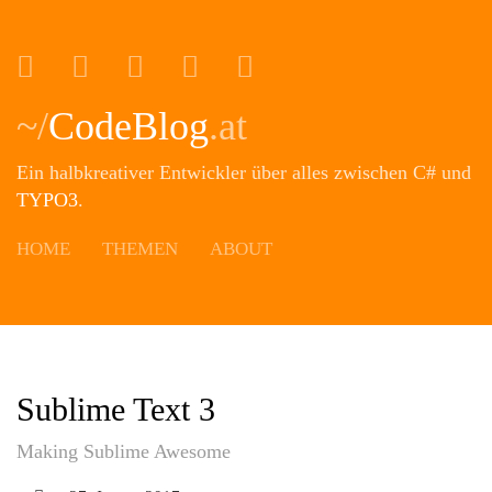
Portfolio
Twitter
Xing
Instagram
Github
~/
CodeBlog
.at
Ein halbkreativer Entwickler über alles zwischen C# und
TYPO3
.
HOME
THEMEN
ABOUT
Sublime Text 3
Making Sublime Awesome