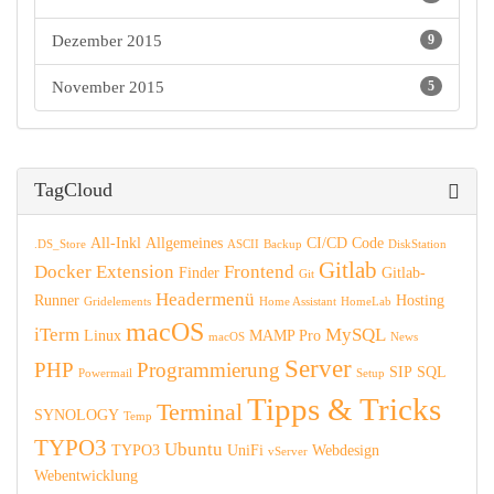
Dezember 2015
9
November 2015
5
TagCloud
All-Inkl
Allgemeines
CI/CD
Code
.DS_Store
ASCII
Backup
DiskStation
Gitlab
Docker
Extension
Frontend
Finder
Gitlab-
Git
Headermenü
Runner
Hosting
Gridelements
Home Assistant
HomeLab
macOS
iTerm
MySQL
Linux
MAMP Pro
macOS
News
Server
PHP
Programmierung
SIP
SQL
Powermail
Setup
Tipps & Tricks
Terminal
SYNOLOGY
Temp
TYPO3
Ubuntu
TYPO3
UniFi
Webdesign
vServer
Webentwicklung