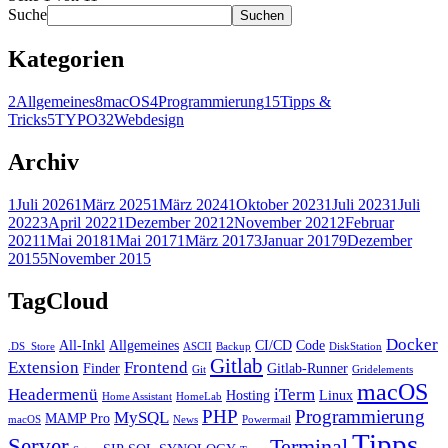
Suche
Suchen
Kategorien
2
Allgemeines
8
macOS
4
Programmierung
15
Tipps &
Tricks
5
TYPO3
2
Webdesign
Archiv
1
Juli 2026
1
März 2025
1
März 2024
1
Oktober 2023
1
Juli 2023
1
Juli
2022
3
April 2022
1
Dezember 2021
2
November 2021
2
Februar
2021
1
Mai 2018
1
Mai 2017
1
März 2017
3
Januar 2017
9
Dezember
2015
5
November 2015
TagCloud
Docker
All-Inkl
Allgemeines
CI/CD
Code
.DS_Store
ASCII
Backup
DiskStation
Gitlab
Extension
Frontend
Finder
Gitlab-Runner
Git
Gridelements
macOS
Headermenü
iTerm
Hosting
Linux
Home Assistant
HomeLab
PHP
Programmierung
MySQL
MAMP Pro
macOS
News
Powermail
Tipps
Server
Terminal