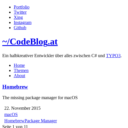
Portfolio
Twitter
Xing
Instagram
Github
~/
CodeBlog
.at
Ein halbkreativer Entwickler über alles zwischen C# und
TYPO3
.
Home
Themen
About
Homebrew
The missing package manager for macOS
22. November 2015
macOS
Homebrew
Package Manager
Seite 1 von 1
1