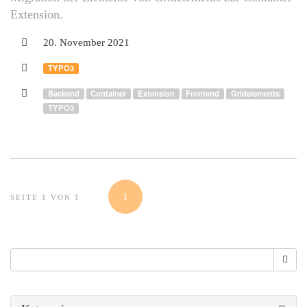
Extension.
20. November 2021
TYPO3
Backend
Container
Extension
Frontend
Gridelements
TYPO3
1
SEITE 1 VON 1
Suche
Suche