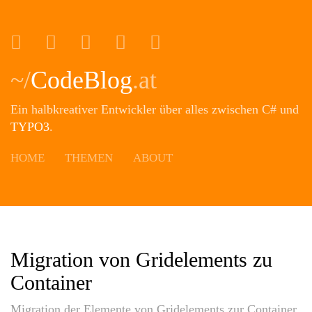
Portfolio
Twitter
Xing
Instagram
Github
~/
CodeBlog
.at
Ein halbkreativer Entwickler über alles zwischen C# und
TYPO3
.
HOME
THEMEN
ABOUT
Migration von Gridelements zu
Container
Migration der Elemente von Gridelements zur Container