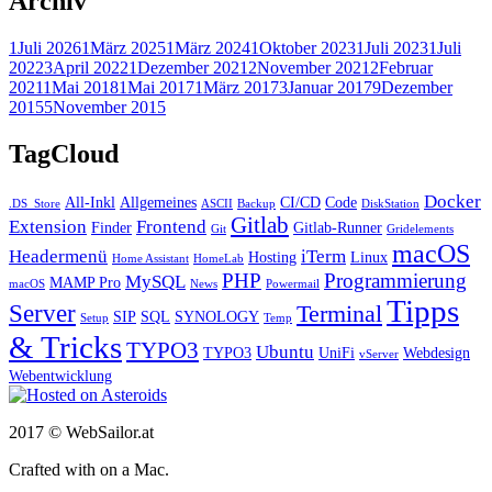
Archiv
1
Juli 2026
1
März 2025
1
März 2024
1
Oktober 2023
1
Juli 2023
1
Juli
2022
3
April 2022
1
Dezember 2021
2
November 2021
2
Februar
2021
1
Mai 2018
1
Mai 2017
1
März 2017
3
Januar 2017
9
Dezember
2015
5
November 2015
TagCloud
Docker
All-Inkl
Allgemeines
CI/CD
Code
.DS_Store
ASCII
Backup
DiskStation
Gitlab
Extension
Frontend
Finder
Gitlab-Runner
Git
Gridelements
macOS
Headermenü
iTerm
Hosting
Linux
Home Assistant
HomeLab
PHP
Programmierung
MySQL
MAMP Pro
macOS
News
Powermail
Tipps
Server
Terminal
SIP
SQL
SYNOLOGY
Setup
Temp
& Tricks
TYPO3
Ubuntu
TYPO3
UniFi
Webdesign
vServer
Webentwicklung
2017 © WebSailor.at
Crafted with
on a Mac.