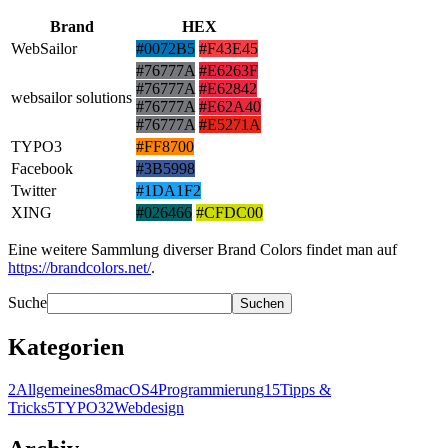
Brand
HEX
WebSailor
#0072B5
#F43E45
#76777A
#E6263F
#76777A
#E62842
websailor solutions
#76777A
#E62A40
#76777A
#E5271A
TYPO3
#FF8700
Facebook
#3B5998
Twitter
#1DA1F2
XING
#026466
#CFDC00
Eine weitere Sammlung diverser Brand Colors findet man auf
https://brandcolors.net/
.
Suche
Suchen
Kategorien
2
Allgemeines
8
macOS
4
Programmierung
15
Tipps &
Tricks
5
TYPO3
2
Webdesign