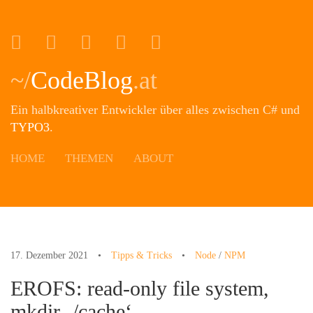
Portfolio
Twitter
Xing
Instagram
Github
~/
CodeBlog
.at
Ein halbkreativer Entwickler über alles zwischen C# und
TYPO3
.
HOME
THEMEN
ABOUT
17. Dezember 2021
•
Tipps & Tricks
•
Node
/
NPM
EROFS: read-only file system,
mkdir ‚/cache‘