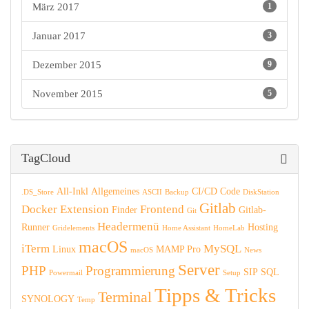
März 2017
1
Januar 2017
3
Dezember 2015
9
November 2015
5
TagCloud
All-Inkl
Allgemeines
CI/CD
Code
.DS_Store
ASCII
Backup
DiskStation
Gitlab
Docker
Extension
Frontend
Finder
Gitlab-
Git
Headermenü
Runner
Hosting
Gridelements
Home Assistant
HomeLab
macOS
iTerm
MySQL
Linux
MAMP Pro
macOS
News
Server
PHP
Programmierung
SIP
SQL
Powermail
Setup
Tipps & Tricks
Terminal
SYNOLOGY
Temp